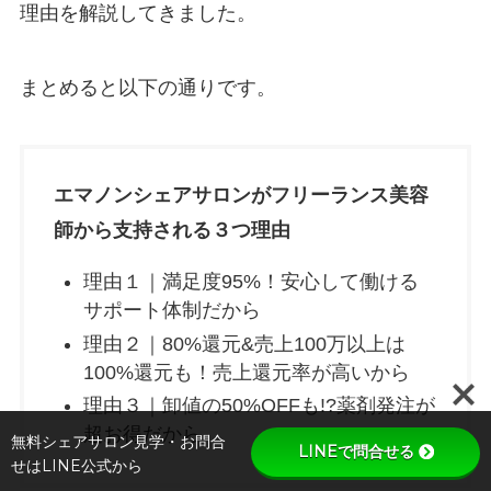
理由を解説してきました。
まとめると以下の通りです。
エマノンシェアサロンがフリーランス美容
師から支持される３つ理由
理由１｜満足度95%！安心して働ける
サポート体制だから
理由２｜80%還元&売上100万以上は
100%還元も！売上還元率が高いから
理由３｜卸値の50%OFFも!?薬剤発注が
超お得だから
無料シェアサロン見学・お問合
LINEで問合せる
せはLINE公式から