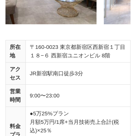
所在
〒160-0023 東京都新宿区西新宿１丁目
地
１８−６ 西新宿ユニオンビル 8階
アク
JR新宿駅南口徒歩3分
セス
営業
9:00〜23:00
時間
●5万25%プラン
月額5万円/1席+当月技術売上合計(税
料金
込)×25％
プラ